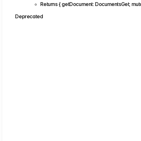
Returns
{
getDocument
:
DocumentsGet
;
mut
Deprecated