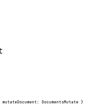
t
;
mutateDocument
:
DocumentsMutate
}