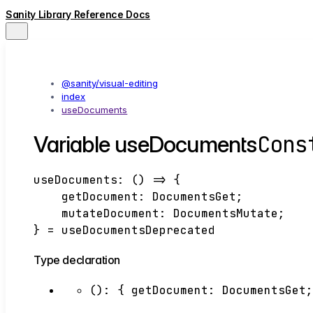
Sanity Library Reference Docs
@sanity/visual-editing
index
useDocuments
Cons
Variable useDocuments
useDocuments
:
()
=>
{
getDocument
:
DocumentsGet
;
mutateDocument
:
DocumentsMutate
;
}
= useDocumentsDeprecated
Type declaration
()
:
{
getDocument
:
DocumentsGet