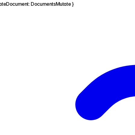
ateDocument
:
DocumentsMutate
}