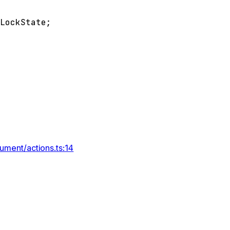
cLockState
;
ument/actions.ts:14