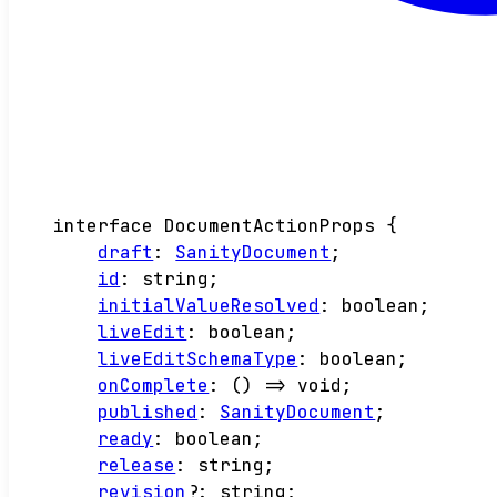
interface
DocumentActionProps
{
draft
:
SanityDocument
;
id
:
string
;
initialValueResolved
:
boolean
;
liveEdit
:
boolean
;
liveEditSchemaType
:
boolean
;
onComplete
:
()
=>
void
;
published
:
SanityDocument
;
ready
:
boolean
;
release
:
string
;
revision
?:
string
;