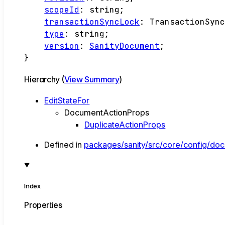
scopeId
:
string
;
transactionSyncLock
:
TransactionSyn
type
:
string
;
version
:
SanityDocument
;
}
Hierarchy (
View Summary
)
EditStateFor
DocumentActionProps
DuplicateActionProps
Defined in
packages/sanity/src/core/config/doc
Index
Properties